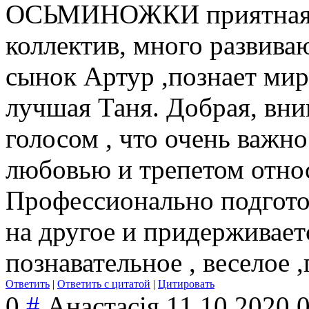
ОСЬМИНОЖКИ приятная а
коллектив, много развива
сынок Артур ,познает мир
лучшая Таня. Добрая, вни
голосом , что очень важн
любовью и трепетом относ
Профессионально подготов
на другое и придерживает
познавательное , веселое 
Ответить
|
Ответить с цитатой
|
Цитировать
0
#
Анастасія
11.10.2020 