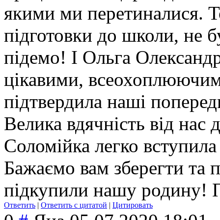
якими ми перетиналися. Т
підготовки до школи, не 
підемо! І Ольга Олександр
цікавими, всеохоплюючи
підтвердила наші поперед
Велика вдячність від нас
Соломійка легко вступила
Бажаємо вам зберегти та 
підкупили нашу родину! П
Ответить
|
Ответить с цитатой
|
Цитировать