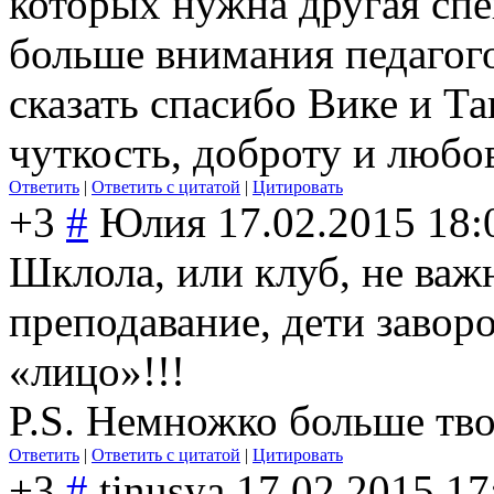
которых нужна другая спе
больше внимания педагого
сказать спасибо Вике и Т
чуткость, доброту и любов
Ответить
|
Ответить с цитатой
|
Цитировать
+3
#
Юлия
17.02.2015 18:
Шклола, или клуб, не важ
преподавание, дети заворо
«лицо»!!!
P.S. Немножко больше тво
Ответить
|
Ответить с цитатой
|
Цитировать
+3
#
tinusya
17.02.2015 17