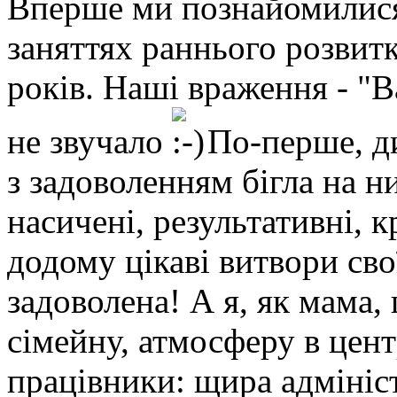
Вперше ми познайомилис
заняттях раннього розвитк
років. Наші враження - "В
не звучало
По-перше, ди
з задоволенням бігла на ни
насичені, результативні, 
додому цікаві витвори св
задоволена! А я, як мама, 
сімейну, атмосферу в цент
працівники: щира адмініст