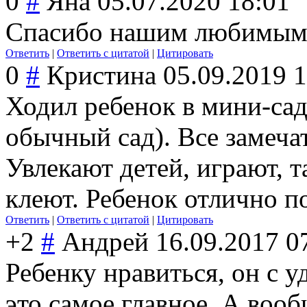
0
#
Яна
05.07.2020 18:01
Спасибо нашим любимым
Ответить
|
Ответить с цитатой
|
Цитировать
0
#
Кристина
05.09.2019 
Ходил ребенок в мини-сад
обычный сад). Все замеча
Увлекают детей, играют, т
клеют. Ребенок отлично п
Ответить
|
Ответить с цитатой
|
Цитировать
+2
#
Андрей
16.09.2017 0
Ребенку нравиться, он с 
это самое главное. А вооб